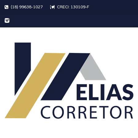
(18) 99638-1027
CRECI: 130109-F