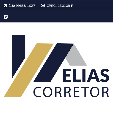
(18) 99638-1027
CRECI: 130109-F