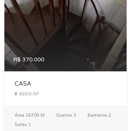
R$ 370.000
CASA
ASSIS-SP
Área
187.00 M
Quartos
3
Banheiros
2
Suites
1