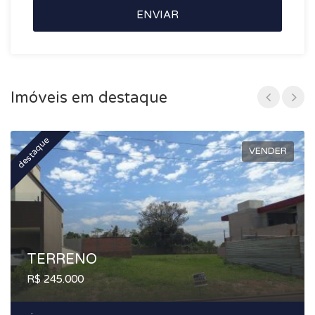
ENVIAR
Imóveis em destaque
destaque
d
VENDER
TERRENO
R$ 245.000