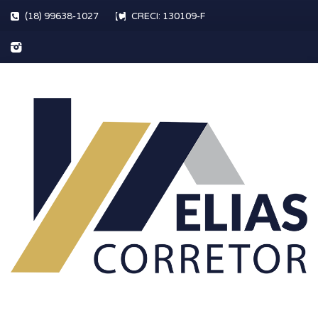
(18) 99638-1027
CRECI: 130109-F