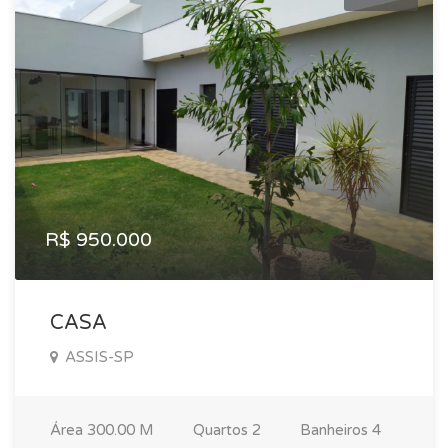
R$ 950.000
CASA
ASSIS-SP
Área
300.00 M
Quartos
2
Banheiros
4