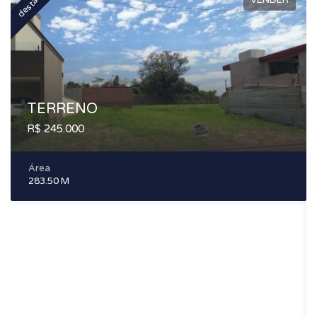
destaque
d
TERRENO
R$ 245.000
Área
283.50 M