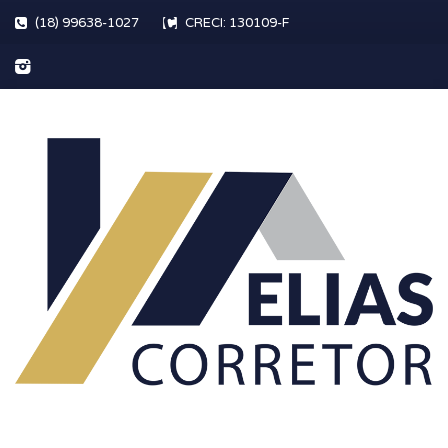
(18) 99638-1027
CRECI: 130109-F